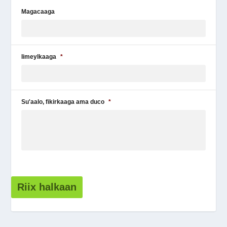
Magacaaga
Iimeylkaaga
*
Su'aalo, fikirkaaga ama duco
*
Riix halkaan