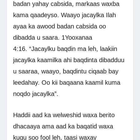
badan yahay cabsida, markaas waxba
kama qaadeyso. Waayo jacaylka Ilah
ayaa ka awood badan cabsida oo
dibadda u saara. 1Yooxanaa
4:16. “Jacaylku baqdin ma leh, laakiin
jacaylka kaamilka ahi baqdinta dibadduu
u saaraa, waayo, baqdintu ciqaab bay
leedahay. Oo kii baqaana kaamil kuma
noqdo jacaylka”.
Haddii aad ka welweshid waxa berito
dhacaaya ama aad ka baqatid waxa
kugu soo fool leh, taasi waxay