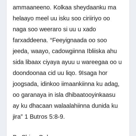
ammaaneeno. Kolkaa sheydaanku ma
helaayo meel uu isku soo ciriiriyo oo
naga soo weeraro si uu u xado
farxaddeena. “Feeyignaada oo soo
jeeda, waayo, cadowgiinna Ibliiska ahu
sida libaax ciyaya ayuu u wareegaa oo u
doondoonaa cid uu liqo.
9
Isaga hor
joogsada, idinkoo iimaankiinna ku adag,
oo garanaya in isla dhibaatooyinkaasu
ay ku dhacaan walaalahiinna dunida ku
jira” 1 Butros 5:8-9.