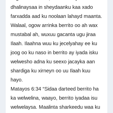
dhalinaysaa in sheydaanku kaa xado
farxadda aad ku noolaan lahayd maanta.
Walaal, ogow arrinka berrito oo ah wax
mustabal ah, wuxuu gacanta ugu jiraa
Ilaah. Ilaahna wuu ku jecelyahay ee ku
joog oo ku naso in berrito ay iyada isku
welwesho adna ku seexo jacayka aan
shardiga ku xirneyn oo uu Ilaah kuu
hayo.
Matayos 6:34 “Sidaa darteed berrito ha
ka welwelina, waayo, berrito iyadaa isu
welwelaysa. Maalinta sharkeedu waa ku