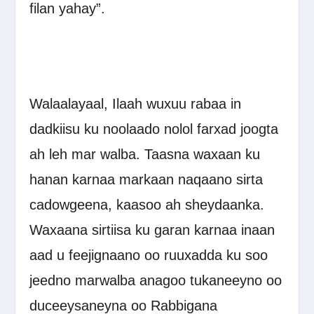
filan yahay”.
Walaalayaal, Ilaah wuxuu rabaa in
dadkiisu ku noolaado nolol farxad joogta
ah leh mar walba. Taasna waxaan ku
hanan karnaa markaan naqaano sirta
cadowgeena, kaasoo ah sheydaanka.
Waxaana sirtiisa ku garan karnaa inaan
aad u feejignaano oo ruuxadda ku soo
jeedno marwalba anagoo tukaneeyno oo
duceeysaneyna oo Rabbigana