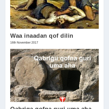
Waa inaadan qof dilin
16th November 2017
Qabriga qofna guri uma aha.