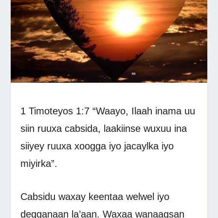
1 Timoteyos 1:7 “Waayo, Ilaah inama uu
siin ruuxa cabsida, laakiinse wuxuu ina
siiyey ruuxa xoogga iyo jacaylka iyo
miyirka”.
Cabsidu waxay keentaa welwel iyo
degganaan la’aan. Waxaa wanaagsan