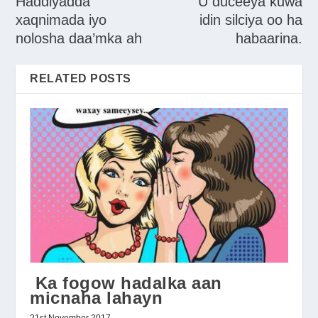
Haddiyadda
U duceeya kuwa
xaqnimada iyo
idin silciya oo ha
nolosha daa’mka ah
habaarina.
RELATED POSTS
Ka fogow hadalka aan
micnaha lahayn