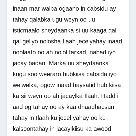
inaan mar walba ogaano in cabsidu ay
tahay qalabka ugu weyn oo uu
isticmaalo sheydaanka si uu kaaga qal
qal geliyo nolosha Ilaah jecelyahay inaad
noolaato oo ah nolol farxad, nabad iyo
jacay badan. Marka uu sheydaanka
kugu soo weeraro hubkiisa cabsida iyo
welwelka, ogow inaad haysatid hub kiisa
ka sii weyn oo ah jacaylka Ilaah. Haddii
aad og tahay oo ay kaa dhaadhacsan
tahay in Ilaah ku jecel yahay oo ku
kalsoontahay in jacaylkiisu ka awood